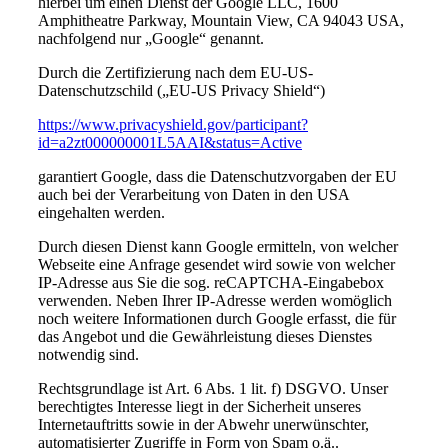
hierbei um einen Dienst der Google LLC, 1600
Amphitheatre Parkway, Mountain View, CA 94043 USA,
nachfolgend nur „Google“ genannt.
Durch die Zertifizierung nach dem EU-US-
Datenschutzschild („EU-US Privacy Shield“)
https://www.privacyshield.gov/participant?
id=a2zt000000001L5AAI&status=Active
garantiert Google, dass die Datenschutzvorgaben der EU
auch bei der Verarbeitung von Daten in den USA
eingehalten werden.
Durch diesen Dienst kann Google ermitteln, von welcher
Webseite eine Anfrage gesendet wird sowie von welcher
IP-Adresse aus Sie die sog. reCAPTCHA-Eingabebox
verwenden. Neben Ihrer IP-Adresse werden womöglich
noch weitere Informationen durch Google erfasst, die für
das Angebot und die Gewährleistung dieses Dienstes
notwendig sind.
Rechtsgrundlage ist Art. 6 Abs. 1 lit. f) DSGVO. Unser
berechtigtes Interesse liegt in der Sicherheit unseres
Internetauftritts sowie in der Abwehr unerwünschter,
automatisierter Zugriffe in Form von Spam o.ä..