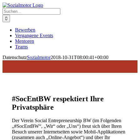
Zum
Inhalt
Suche
springen
nach:
Bewerben
Vergangene Events
Mentoren
Teams
Datenschutz
Sozialmotor
2018-10-31T08:00:41+00:00
#SocEntBW respektiert Ihre
Privatsphäre
Der Verein Social Entrepreneurship BW (im Folgenden
„#SocEntBW“, „Wir“ oder „Uns“) freut sich über Ihren
Besuch unserer Internetseiten sowie Mobil-Applikationen
(zusammen auch „Online-Angebot“) und über Ihr